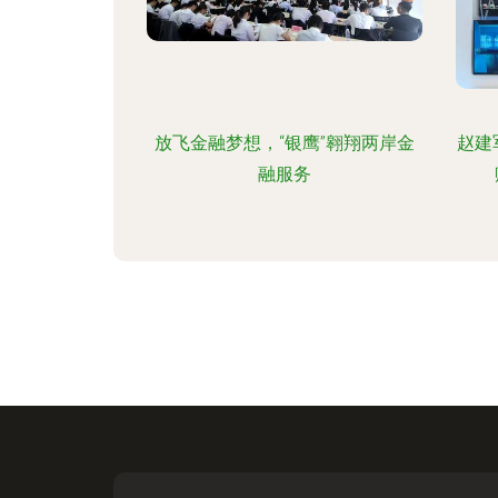
放飞金融梦想，“银鹰”翱翔两岸金
赵建
融服务