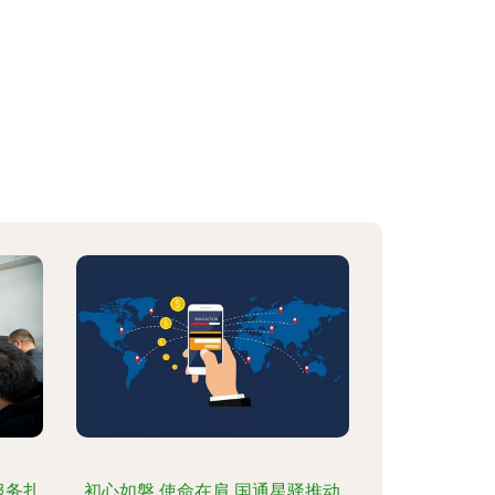
服务扎
初心如磐 使命在肩 国通星驿推动